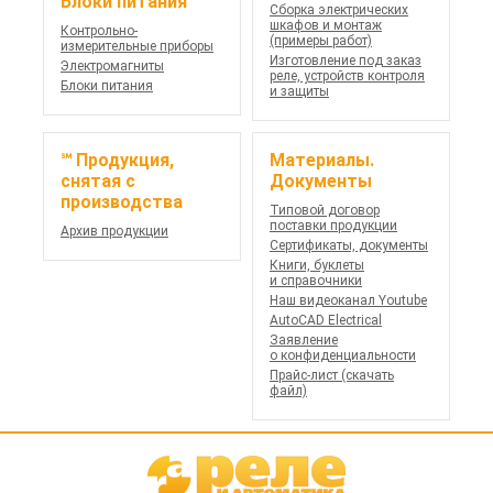
Блоки питания
Сборка электрических
шкафов и монтаж
Контрольно-
(примеры работ)
измерительные приборы
Изготовление под заказ
Электромагниты
реле, устройств контроля
Блоки питания
и защиты
℠ Продукция,
Материалы.
снятая с
Документы
производства
Типовой договор
поставки продукции
Архив продукции
Сертификаты, документы
Книги, буклеты
и справочники
Наш видеоканал Youtube
AutoCAD Electrical
Заявление
о конфиденциальности
Прайс-лист (скачать
файл)