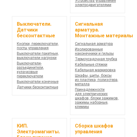
Устройства управления
электродвигателями
Выключатели.
Сигнальная
Датчики
арматура.
бесконтактные
Монтажные материалы
Кнопки, переключатели,
Сигнальная арматура
посты управления
Изолированные
Выключатели пакетные,
наконечники и гильзы
выключатели нагрузки
Термоусадочная трубка
Выключатели-
Кабельные стяжки
разъединители,
Кабельная маркировка
кулачковые
Шкафы, щиты, боксы
переключатели
из пластика, полиэстера,
Выключатели конечные
металла
Датчики бесконтактные
Принадлежности
для электрических
шкафов, блоки зажимов,
зажимы наборные,
клеммы
КИП.
Сборка шкафов
Электромагниты.
управления