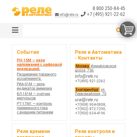
8 800 250-84-45
+7 (495) 921-22-62
info@rele.ru
События
Реле и Автоматика
- Контакты
РН-15М — реле
напряжения с цифровой
Москва
Измайловское
индикацией.
шоссе, 73Б
Расширение товарного
info@rele.ru
ассортимента.
+7(495) 921-2262
РИА-01М — реле-
индикатор аммиака
Екатеринбург
ул.
ВЛ-181М — счетчик
Первомайская, 70
импульсов
ural@rele.ru
РТ-17М1 — контроль
+7(908) 904-0808
,
переменного тока
+7(902) 872-7290
,
с внешним питанием
+7(950) 634-4196
Реле времени
Реле контроля и