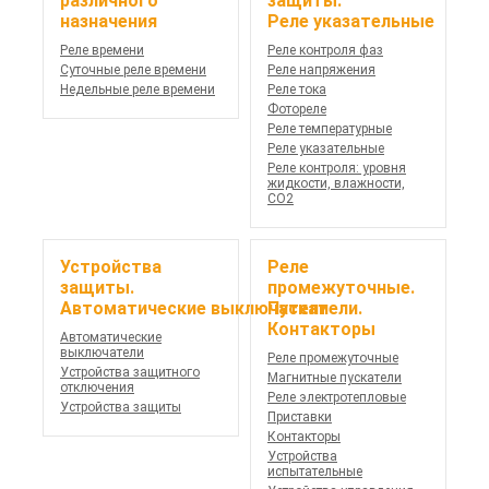
различного
защиты.
назначения
Реле указательные
Реле времени
Реле контроля фаз
Суточные реле времени
Реле напряжения
Недельные реле времени
Реле тока
Фотореле
Реле температурные
Реле указательные
Реле контроля: уровня
жидкости, влажности,
СО2
Устройства
Реле
защиты.
промежуточные.
Автоматические выключатели
Пускатели.
Контакторы
Автоматические
выключатели
Реле промежуточные
Устройства защитного
Магнитные пускатели
отключения
Реле электротепловые
Устройства защиты
Приставки
Контакторы
Устройства
испытательные