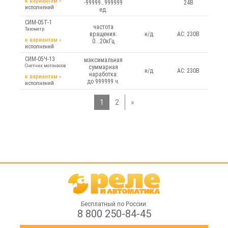
к вариантам
»
-99999…999999
24В
исполнений
ед.
СИМ-05Т-1
частота
Тахометр
вращения:
н/д
AC: 230В
к вариантам
»
0...20кГц
исполнений
СИМ-05Ч-13
максимальная
Счетчик моточасов
суммарная
н/д
AC: 230В
наработка:
к вариантам
»
до 999999 ч.
исполнений
1
2
»
Бесплатный по России:
8 800 250-84-45