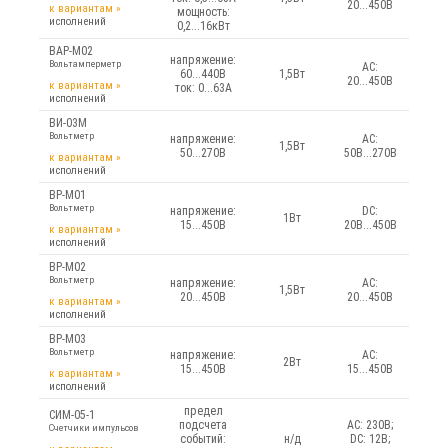
20...450В
к вариантам
»
мощность:
исполнений
0,2...16кВт
ВАР-М02
напряжение:
Вольтамперметр
AC:
60...440В
1,5Вт
20...450В
к вариантам
»
ток: 0...63А
исполнений
ВИ-03М
Вольтметр
напряжение:
AC:
1,5Вт
50...270В
50В...270В
к вариантам
»
исполнений
ВР-М01
Вольтметр
напряжение:
DC:
1Вт
15...450В
20В...450В
к вариантам
»
исполнений
ВР-М02
Вольтметр
напряжение:
AC:
1,5Вт
20...450В
20...450В
к вариантам
»
исполнений
ВР-М03
Вольтметр
напряжение:
AC:
2Вт
15...450В
15...450В
к вариантам
»
исполнений
предел
СИМ-05-1
подсчета
AC: 230В;
Счетчики импульсов
событий:
н/д
DC: 12В;