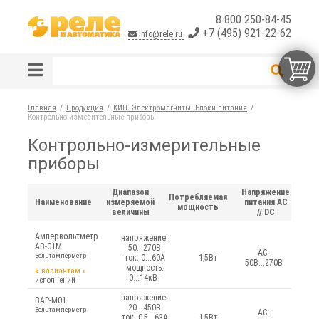
8 800 250-84-45
+7 (495) 921-22-62
info@rele.ru
Главная
Продукция
КИП. Электромагниты. Блоки питания
Контрольно-измерительные приборы
Контрольно-измерительные
приборы
Диапазон
Напряжение
Потребляемая
Наименование
измеряемой
питания AC
мощность
величины
// DC
Ампервольтметр
напряжение:
АВ-01М
50...270В
AC:
Вольтамперметр
ток: 0...60А
1,5Вт
50В...270В
мощность:
к вариантам
»
0...14кВт
исполнений
напряжение:
ВАР-М01
20...450В
Вольтамперметр
AC:
ток: 0,5...63А
1,5Вт