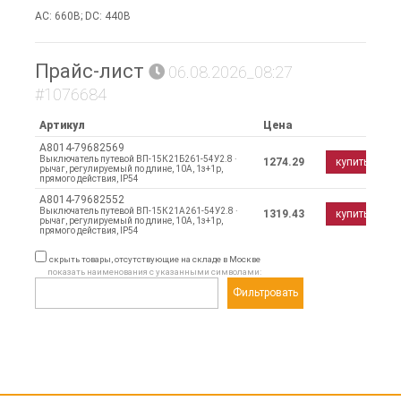
AC: 660В; DC: 440В
Прайс-лист
06.08.2026_08:27
#1076684
Артикул
Цена
A8014-79682569
Выключатель путевой ВП-15К21Б261-54У2.8 ·
1274.29
купить
рычаг, регулируемый по длине, 10А, 1з+1р,
прямого действия, IP54
A8014-79682552
Выключатель путевой ВП-15К21А261-54У2.8 ·
1319.43
купить
рычаг, регулируемый по длине, 10А, 1з+1р,
прямого действия, IP54
скрыть товары, отсутствующие на складе в Москве
показать наименования с указанными символами:
Фильтровать