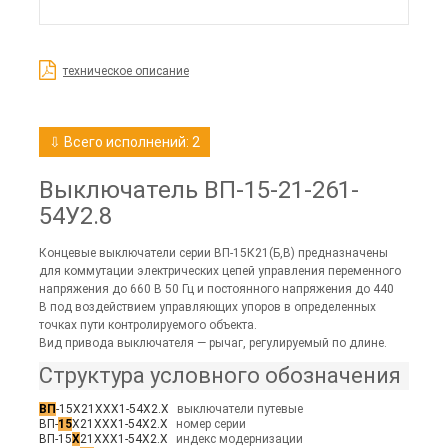
техническое описание
⇩ Всего исполнений: 2
Выключатель ВП-15-21-261-
54У2.8
Концевые выключатели серии ВП-15К21(Б,В) предназначены
для коммутации электрических цепей управления переменного
напряжения до 660 В 50 Гц и постоянного напряжения до 440
В под воздействием управляющих упоров в определенных
точках пути контролируемого объекта.
Вид привода выключателя — рычаг, регулируемый по длине.
Структура условного обозначения
ВП
-15Х21ХХХ1-54Х2.Х
выключатели путевые
ВП-
15
Х21ХХХ1-54Х2.Х
номер серии
ВП-15
Х
21ХХХ1-54Х2.Х
индекс модернизации