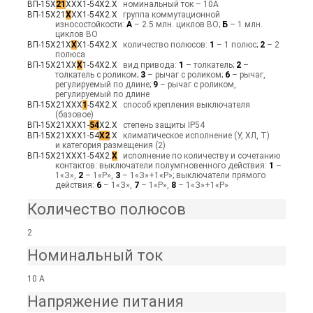
ВП-15Х
21
ХХХ1-54Х2.Х
номинальный ток – 10А
ВП-15Х21
Х
ХХ1-54Х2.Х
группа коммутационной
износостойкости:
А
– 2.5 млн. циклов ВО;
Б
– 1 млн.
циклов ВО
ВП-15Х21Х
Х
Х1-54Х2.Х
количество полюсов:
1
– 1 полюс;
2
– 2
полюса
ВП-15Х21ХХ
Х
1-54Х2.Х
вид привода:
1
– толкатель;
2
–
толкатель с роликом;
3
– рычаг с роликом;
6
– рычаг,
регулируемый по длине;
9
– рычаг с роликом,
регулируемый по длине
ВП-15Х21ХХХ
1
-54Х2.Х
способ крепления выключателя
(базовое)
ВП-15Х21ХХХ1-
54
Х2.Х
степень защиты IP54
ВП-15Х21ХХХ1-54
Х2
.Х
климатическое исполнение (У, ХЛ, Т)
и категория размещения (2)
ВП-15Х21ХХХ1-54Х2.
Х
исполнение по количеству и сочетанию
контактов: выключатели полумгновенного действия:
1
–
1«З»,
2
– 1«Р»,
3
– 1«З»+1«Р»; выключатели прямого
действия:
6
– 1«З»,
7
– 1«Р»,
8
– 1«З»+1«Р»
Количество полюсов
2
Номинальный ток
10 А
Напряжение питания