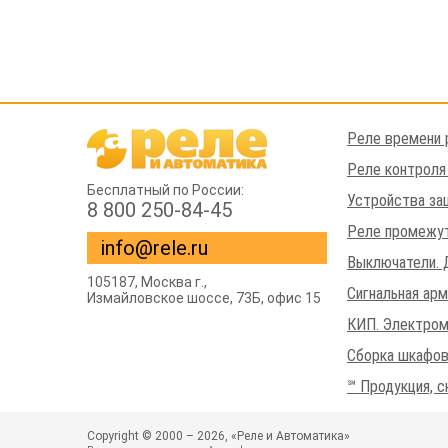
Реле времени 
Реле контроля
Бесплатный по России:
Устройства за
8 800 250-84-45
Реле промежут
info@rele.ru
Выключатели. 
105187,
Москва г.
,
Сигнальная ар
Измайловское шоссе
, 73Б, офис 15
КИП. Электром
Сборка шкафов
℠ Продукция, с
Copyright © 2000 – 2026, «Реле и Автоматика»