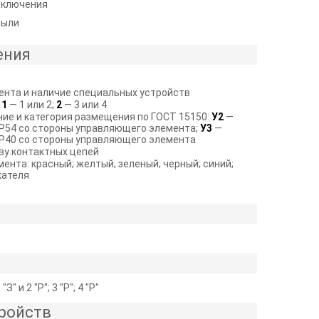
включения
пыли
ения
ента и наличие специальных устройств
:
1
— 1 или 2;
2
— 3 или 4
ие и категория размещения по ГОСТ 15150:
У2
—
IP54 со стороны управляющего элемента;
У3
—
IP40 со стороны управляющего элемента
ву контактных цепей
ента: красный; желтый; зеленый; черный; синий;
кателя
1 "З" и 2 "Р"; 3 "Р"; 4 "Р"
ройств