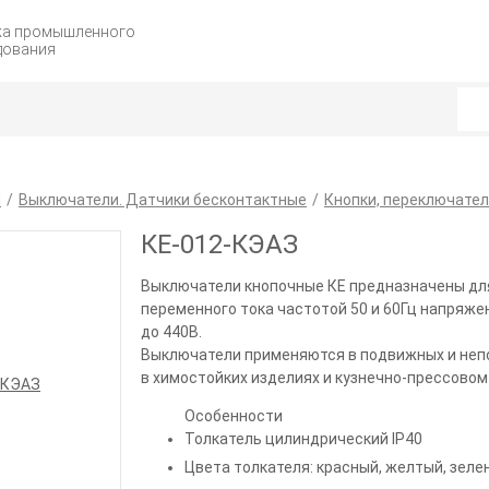
жа промышленного
дования
я
Выключатели. Датчики бесконтактные
Кнопки, переключател
КЕ-012-КЭАЗ
Выключатели кнопочные КЕ предназначены дл
переменного тока частотой 50 и 60Гц напряже
до 440В.
Выключатели применяются в подвижных и непо
в химостойких изделиях и кузнечно-прессовом
Особенности
Толкатель цилиндрический IP40
Цвета толкателя: красный, желтый, зелен