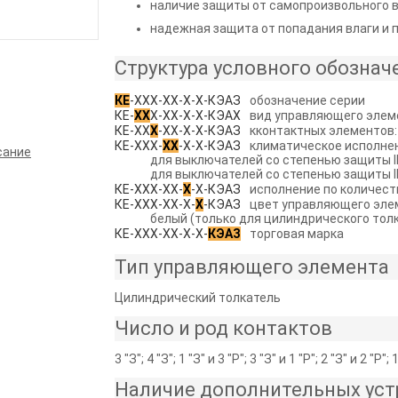
наличие защиты от самопроизвольного 
надежная защита от попадания влаги и 
Структура условного обознач
КЕ
-ХХХ-ХХ-Х-Х-КЭАЗ
обозначение серии
КЕ-
ХХ
Х-ХХ-Х-Х-КЭАХ
вид управляющего элем
КЕ-ХХ
Х
-ХХ-Х-Х-КЭАЗ
кконтактных элементов
КЕ-ХХХ-
ХХ
-Х-Х-КЭАЗ
климатическое исполнен
сание
для выключателей со степенью защиты 
для выключателей со степенью защиты 
КЕ-ХХХ-ХХ-
Х
-Х-КЭАЗ
исполнение по количест
КЕ-ХХХ-ХХ-Х-
Х
-КЭАЗ
цвет управляющего элем
белый (только для цилиндрического тол
КЕ-ХХХ-ХХ-Х-Х-
КЭАЗ
торговая марка
Тип управляющего элемента
Цилиндрический толкатель
Число и род контактов
3 "З"; 4 "З"; 1 "З" и 3 "Р"; 3 "З" и 1 "Р"; 2 "З" и 2 "Р"; 
Наличие дополнительных уст