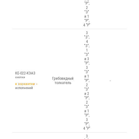
"Р";
2
"З"
и 1
"Р";
4 "Р"
3
"З";
4
"З";
1
"З"
и 3
"Р";
3
"З"
КЕ-022-КЭАЗ
и 1
кнопки
Грибовидный
"Р";
-
толкатель
к вариантам
»
2
исполнений
"З"
и 2
"Р";
2
"З"
и 1
"Р";
3
"Р";
4 "Р"
3