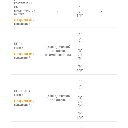
КУ
контакт к КЕ,
КМЕ
1
ПЕ
дополнительный
-
"З";
-
контакт
1 "Р"
ПКЕ
к вариантам
»
ПКУ
исполнений
1
"З";
2
"З";
КЕ-011
Цилиндрический
1
кнопки
толкатель
"З"
-
к вариантам
»
с самовозвратом
и 1
исполнений
"Р";
1
"Р";
2 "Р"
1
"З";
2
"З";
КЕ-011-КЭАЗ
1
кнопки
Цилиндрический
"З"
-
толкатель
к вариантам
»
и 1
исполнений
"Р";
1
"Р";
2 "Р"
1