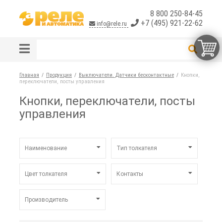
8 800 250-84-45
+7 (495) 921-22-62
info@rele.ru
Главная
Продукция
Выключатели. Датчики бесконтактные
Кнопки,
переключатели, посты управления
Кнопки, переключатели, посты
управления
Наименование
Тип толкателя
ABLF
-
Цвет толкателя
Контакты
AC
грибовидный
AEA
двойная кнопка
-
-
Производитель
AKS
квадратный
белый
1 "З"
ALC
ключ
желтый
1 "З" и 1 "Р"
AUTONICS