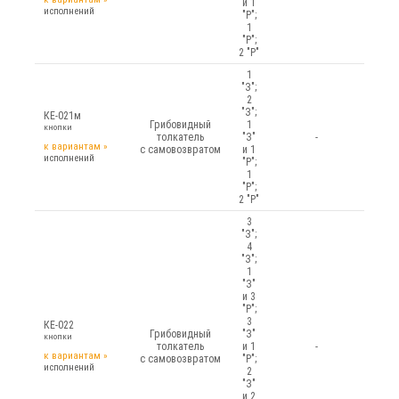
и 1
исполнений
"Р";
1
"Р";
2 "Р"
1
"З";
2
"З";
КЕ-021м
Грибовидный
1
кнопки
толкатель
"З"
-
к вариантам
»
с самовозвратом
и 1
исполнений
"Р";
1
"Р";
2 "Р"
3
"З";
4
"З";
1
"З"
и 3
"Р";
3
КЕ-022
Грибовидный
"З"
кнопки
толкатель
и 1
-
к вариантам
»
с самовозвратом
"Р";
исполнений
2
"З"
и 2