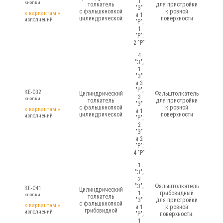
1
кнопки
толкатель
для пристройки
"З"
с фальшкнопкой
к ровной
к вариантам
»
и 1
цилиндрической
поверхности
исполнений
"Р";
1
"Р";
2 "Р"
4
"З";
1
"З"
и 3
"Р";
КЕ-032
Цилиндрический
Фальштолкатель
3
кнопки
толкатель
для пристройки
"З"
с фальшкнопкой
к ровной
к вариантам
»
и 1
цилиндрической
поверхности
исполнений
"Р";
2
"З"
и 2
"Р";
4 "Р"
1
"З";
2
"З";
Фальштолкатель
КЕ-041
Цилиндрический
1
грибовидный
кнопки
толкатель
"З"
для пристройки
с фальшкнопкой
к вариантам
»
и 1
к ровной
грибовидной
исполнений
"Р";
поверхности.
1