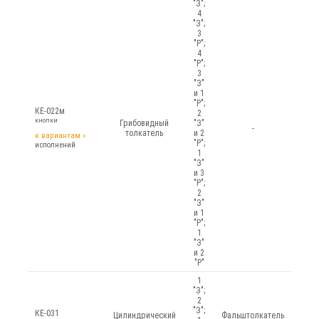
"З";
4
"З";
3
"Р";
4
"Р";
3
"З"
и 1
"Р";
КЕ-022м
2
кнопки
Грибовидный
"З"
-
толкатель
и 2
к вариантам
»
"Р";
исполнений
1
"З"
и 3
"Р";
2
"З"
и 1
"Р";
1
"З"
и 2
"Р"
1
"З";
2
"З";
КЕ-031
Цилиндрический
Фальштолкатель