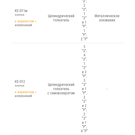
"З";
2
"З";
КЕ-011м
1
кнопки
Цилиндрический
Металлическое
"З"
толкатель
основание
к вариантам
»
и 1
исполнений
"Р";
1
"Р";
2 "Р"
3
"З";
4
"З";
1
"З"
и 3
"Р";
3
КЕ-012
Цилиндрический
"З"
кнопки
толкатель
и 1
-
к вариантам
»
с самовозвратом
"Р";
исполнений
2
"З"
и 2
"Р";
2
"З"
и 1
"Р";
4 "Р"