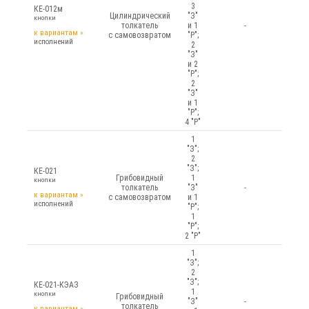
3
КЕ-012м
Цилиндрический
"З"
кнопки
толкатель
и 1
-
к вариантам
»
с самовозвратом
"Р";
исполнений
2
"З"
и 2
"Р";
2
"З"
и 1
"Р";
4 "Р"
1
"З";
2
"З";
КЕ-021
Грибовидный
1
кнопки
толкатель
"З"
-
к вариантам
»
с самовозвратом
и 1
исполнений
"Р";
1
"Р";
2 "Р"
1
"З";
2
"З";
КЕ-021-КЭАЗ
1
кнопки
Грибовидный
"З"
-
толкатель
к вариантам
»