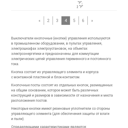
"Р";
2 "Р"
«
2
3
4
5
6
»
Выключатели кнопочные (кнопки) управления используются
в промышленном оборудовании, в пультах управления,
электрошкафах электроустановок, на объектах
электроэнергетики и предназначены для коммутации
электрических цепей управления переменного и постоянного
тока.
Кнопка состоит из управляющего элемента и корпуса
с монтажной пластиной и блок-контактом.
Кнопочные посты состоят из отдельных кнопок, размещенных
на общем основании, которое может быть различных
конструкций и размеров в зависимости от назначения и места
расположения постов.
Некоторые кнопки имеют резиновые уплотнители со стороны
управляющего элемента (для обеспечения защиты от влаги
и пыли).
Определяющими характеристиками являются: