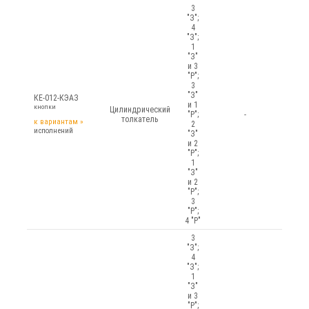
3
"З";
4
"З";
1
"З"
и 3
"Р";
3
"З"
КЕ-012-КЭАЗ
и 1
кнопки
Цилиндрический
"Р";
-
толкатель
к вариантам
»
2
исполнений
"З"
и 2
"Р";
1
"З"
и 2
"Р";
3
"Р";
4 "Р"
3
"З";
4
"З";
1
"З"
и 3
"Р";