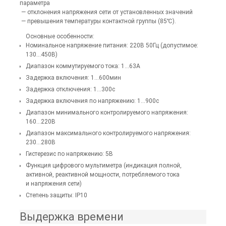
параметра
— отклонения напряжения сети от установленных значений
— превышения температуры контактной группы (85℃).
Основные особенности:
Номинальное напряжение питания: 220В 50Гц (допустимое:
130...450В)
Диапазон коммутируемого тока: 1...63А
Задержка включения: 1...600мин
Задержка отключения: 1...300с
Задержка включения по напряжению: 1...900с
Диапазон минимального контролируемого напряжения:
160...220В
Диапазон максимального контролируемого напряжения:
230...280В
Гистерезис по напряжению: 5В
Функция цифрового мультиметра (индикация полной,
активной, реактивной мощности, потребляемого тока
и напряжения сети)
Степень защиты: IP10
Выдержка времени