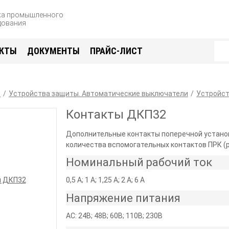
жа промышленного
дования
КТЫ
ДОКУМЕНТЫ
ПРАЙС-ЛИСТ
я
Устройства защиты. Автоматические выключатели
Устройс
Контакты ДКП32
Дополнительные контакты поперечной устано
количества вспомогательных контактов ПРК (р
Номинальный рабочий ток
0,5 А; 1 А; 1,25 А; 2 А; 6 А
Напряжение питания
AC: 24В; 48В; 60В; 110В; 230В