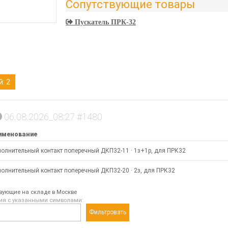
Сопутствующие товары
Пускатель ПРК-32
: 2
06.08.2026_08:27 #1480
именование
олнительный контакт поперечный ДКП32-11 · 1з+1р, для ПРК32
олнительный контакт поперечный ДКП32-20 · 2з, для ПРК32
твующие на складе в Москве
ия с указанными символами:
Фильтровать