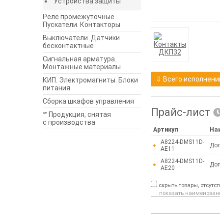
Устройства защиты
Реле промежуточные.
Пускатели. Контакторы
Выключатели. Датчики
бесконтактные
Сигнальная арматура.
Монтажные материалы
⇩ Всего исполнений
КИП. Электромагниты. Блоки
питания
Сборка шкафов управления
Прайс-лист
℠ Продукция, снятая
с производства
Артикул
На
A8224-DMS11D-
Доп
AE11
A8224-DMS11D-
Доп
AE20
скрыть товары, отсутс
показать наименован