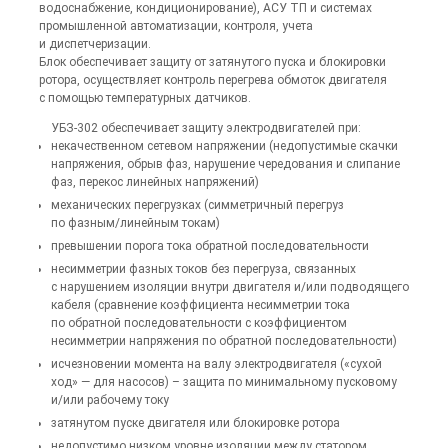
водоснабжение, кондиционирование), АСУ ТП и системах
промышленной автоматизации, контроля, учета
и диспетчеризации.
Блок обеспечивает защиту от затянутого пуска и блокировки
ротора, осуществляет контроль перегрева обмоток двигателя
с помощью температурных датчиков.
УБЗ-302 обеспечивает защиту электродвигателей при:
некачественном сетевом напряжении (недопустимые скачки
напряжения, обрыв фаз, нарушение чередования и слипание
фаз, перекос линейных напряжений)
механических перегрузках (симметричный перегруз
по фазным/линейным токам)
превышении порога тока обратной последовательности
несимметрии фазных токов без перегруза, связанных
с нарушением изоляции внутри двигателя и/или подводящего
кабеля (сравнение коэффициента несимметрии тока
по обратной последовательности с коэффициентом
несимметрии напряжения по обратной последовательности)
исчезновении момента на валу электродвигателя («сухой
ход» — для насосов) – защита по минимальному пусковому
и/или рабочему току
затянутом пуске двигателя или блокировке ротора
недопустимо низком уровне изоляции между статором