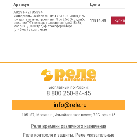
Артикул
Цена
A8291-72185394
Универсальный блок защиты УБЗ-302 · 380В, Ном.
ток двигателя - встроенные Т/Т от 2,5-30кВт, либо
11814.48
купить
внешние Т/Т (не входят в комплект) до 315кВт,
Modbus . Диаметр диф. трансформатора
(d=45мм) в комплекте
Бесплатный по России:
8 800 250-84-45
info@rele.ru
105187,
Москва г.
,
Измайловское шоссе
, 73Б, офис 15
Реле времени различного назначения
Реле контроля и защиты. Реле указательные