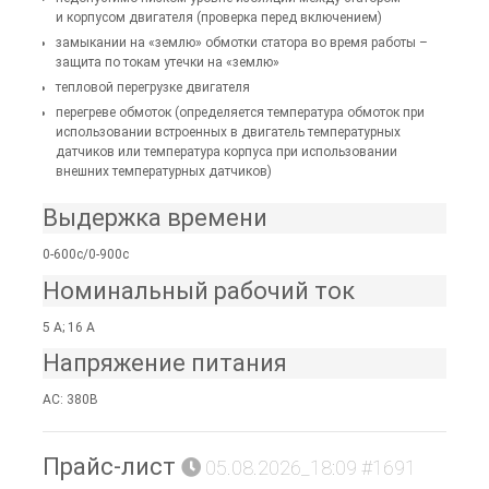
и корпусом двигателя (проверка перед включением)
замыкании на «землю» обмотки статора во время работы –
защита по токам утечки на «землю»
тепловой перегрузке двигателя
перегреве обмоток (определяется температура обмоток при
использовании встроенных в двигатель температурных
датчиков или температура корпуса при использовании
внешних температурных датчиков)
Выдержка времени
0-600с/0-900с
Номинальный рабочий ток
5 А; 16 А
Напряжение питания
AC: 380В
Прайс-лист
05.08.2026_18:09 #1691