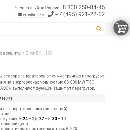
8 800 250-84-45
Бесплатный по России:
+7 (495) 921-22-62
info@rele.ru
тва защиты
Блок БЭ-1103
ы статора генераторов от симметричных перегрузок.
ния на энергоблоках мощностью 63-800 MW ТЭС
 АЭС и выполняют функции защит от перегрузок.
ения
щита генераторов электростанций)
ботки
му току, А:
24
– 2,5;
27
– 5;
30
– 10
 силовой цепи
оперативного постоянного тока, В: 220