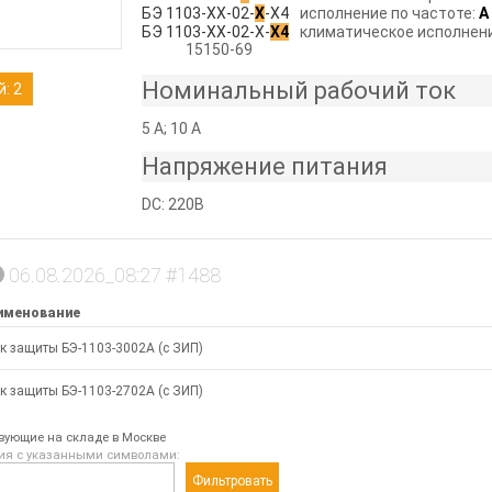
БЭ 1103-ХХ-02-
Х
-Х4
исполнение по частоте:
А
БЭ 1103-ХХ-02-Х-
Х4
климатическое исполнени
15150-69
Номинальный рабочий ток
: 2
5 А; 10 А
Напряжение питания
DC: 220В
06.08.2026_08:27 #1488
именование
к защиты БЭ-1103-3002А (с ЗИП)
к защиты БЭ-1103-2702А (с ЗИП)
твующие на складе в Москве
ия с указанными символами:
Фильтровать