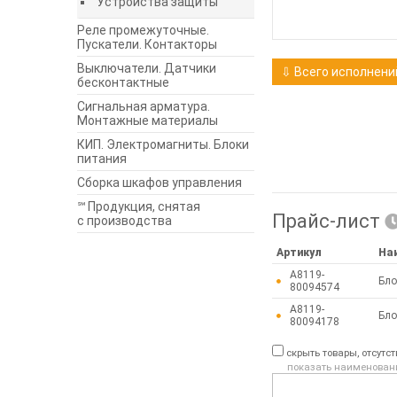
Устройства защиты
Реле промежуточные.
Пускатели. Контакторы
Выключатели. Датчики
⇩ Всего исполнений
бесконтактные
Сигнальная арматура.
Монтажные материалы
КИП. Электромагниты. Блоки
питания
Сборка шкафов управления
℠ Продукция, снятая
Прайс-лист
с производства
Артикул
На
A8119-
Бло
80094574
A8119-
Бло
80094178
скрыть товары, отсутс
показать наименован