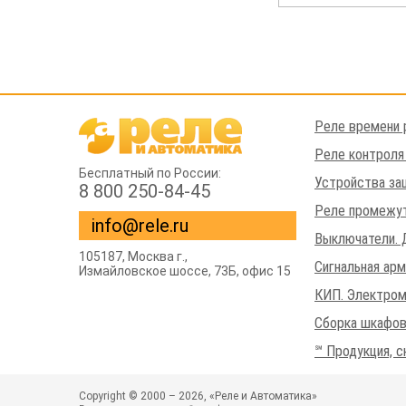
Реле времени 
Реле контроля
Бесплатный по России:
Устройства за
8 800 250-84-45
Реле промежут
info@rele.ru
Выключатели. 
105187,
Москва г.
,
Сигнальная ар
Измайловское шоссе
, 73Б, офис 15
КИП. Электром
Сборка шкафов
℠ Продукция, с
Copyright © 2000 – 2026, «Реле и Автоматика»