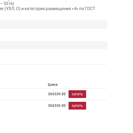
– 50 Hz
е (УХЛ, О) и категория размещения «4» по ГОСТ
Цена
354339.85
купить
354339.85
купить