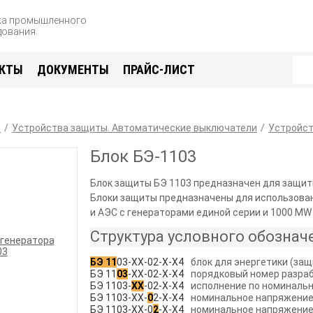
жа промышленного
дования
КТЫ
ДОКУМЕНТЫ
ПРАЙС-ЛИСТ
я
Устройства защиты. Автоматические выключатели
Устройс
Блок БЭ-1103
Блок защиты БЭ 1103 предназначен для защит
Блоки защиты предназначены для использова
и АЭС с генераторами единой серии и 1000 MW
Структура условного обознач
БЭ 11
03-ХХ-02-Х-Х4
блок для энергетики (за
БЭ 11
03
-ХХ-02-Х-Х4
порядковый номер разра
БЭ 1103-
ХХ
-02-Х-Х4
исполнение по номинально
БЭ 1103-ХХ-
0
2-Х-Х4
номинальное напряжение
БЭ 1103-ХХ-0
2
-Х-Х4
номинальное напряжение 