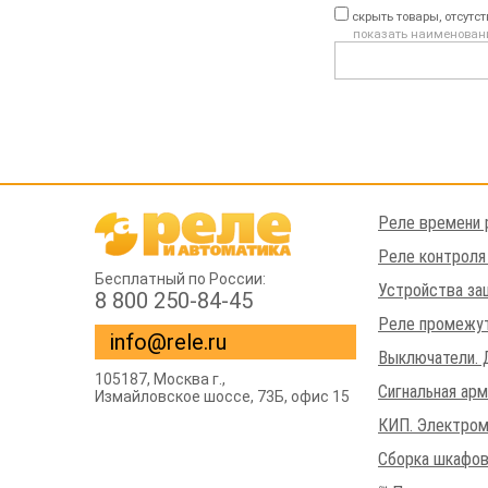
скрыть товары, отсутс
показать наименован
Реле времени 
Реле контроля
Бесплатный по России:
Устройства за
8 800 250-84-45
Реле промежут
info@rele.ru
Выключатели. 
105187,
Москва г.
,
Сигнальная ар
Измайловское шоссе
, 73Б, офис 15
КИП. Электром
Сборка шкафов