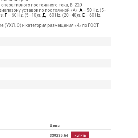
оперативного постоянного тока, В: 220
диапазону уставок по постоянной «А»:
А
– 50 Hz, (5–
)s;
Г
– 60 Hz, (5–10)s;
Д
– 60 Hz, (20–40)s;
Е
– 60 Hz,
е (УХЛ, О) и категория размещения «4» по ГОСТ
Цена
339235.64
купить