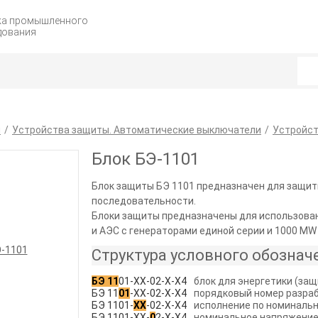
жа промышленного
дования
я
Устройства защиты. Автоматические выключатели
Устройс
Блок БЭ-1101
Блок защиты БЭ 1101 предназначен для защит
последовательности.
Блоки защиты предназначены для использова
и АЭС с генераторами единой серии и 1000 MW
Структура условного обознач
БЭ 11
01-ХХ-02-Х-Х4
блок для энергетики (за
БЭ 11
01
-ХХ-02-Х-Х4
порядковый номер разра
БЭ 1101-
ХХ
-02-Х-Х4
исполнение по номинально
БЭ 1101-ХХ-
0
2-Х-Х4
номинальное напряжение