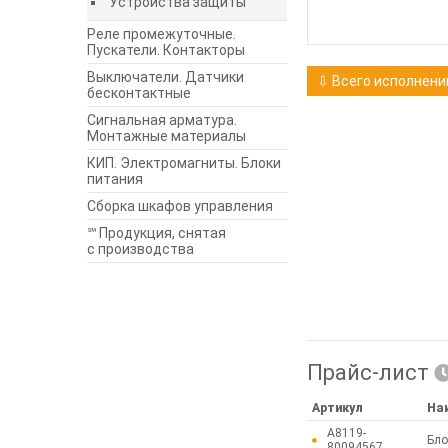
Устройства защиты
Реле промежуточные.
Пускатели. Контакторы
Выключатели. Датчики
⇩ Всего исполнений
бесконтактные
Сигнальная арматура.
Монтажные материалы
КИП. Электромагниты. Блоки
питания
Сборка шкафов управления
℠ Продукция, снятая
с производства
Прайс-лист
Артикул
На
A8119-
Бло
80094567