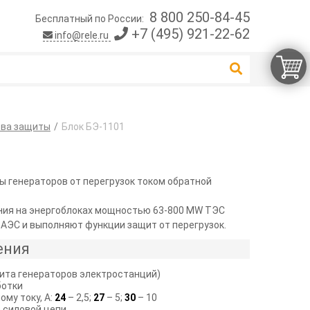
8 800 250-84-45
Бесплатный по России:
+7 (495) 921-22-62
info@rele.ru
тва защиты
Блок БЭ-1101
ы генераторов от перегрузок током обратной
ния на энергоблоках мощностью 63-800 MW ТЭС
 АЭС и выполняют функции защит от перегрузок.
ения
щита генераторов электростанций)
ботки
му току, А:
24
– 2,5;
27
– 5;
30
– 10
 силовой цепи