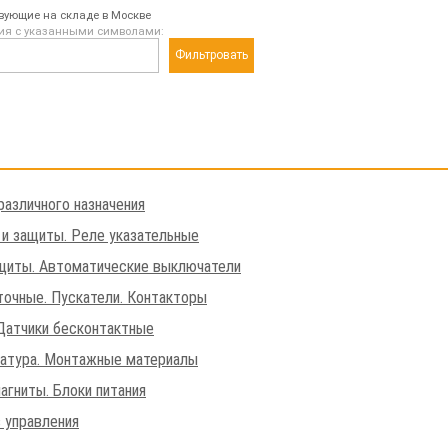
твующие на складе в Москве
ия с указанными символами:
Фильтровать
различного назначения
 и защиты. Реле указательные
щиты. Автоматические выключатели
очные. Пускатели. Контакторы
Датчики бесконтактные
матура. Монтажные материалы
агниты. Блоки питания
 управления