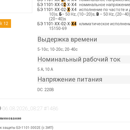
БЭ 1101-ХХ-0
2
-Х-Х4
номинальное напряжение 
БЭ 1101-ХХ-02-
Х
-Х4
исполнение по частоте и 
10)s;
Б
– 50 Hz, (10–20)s;
В
– 50 Hz, (20–40
(20–40)s
: 12
БЭ 1101-ХХ-02-Х-
Х4
климатическое исполнени
15150-69
Выдержка времени
5-10с; 10-20с; 20-40с
Номинальный рабочий ток
5 А; 10 А
Напряжение питания
DC: 220В
06.08.2026_08:27 #1486
именование
к защиты БЭ-1101-3002Е (с ЗИП)