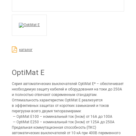
каталог
OptiMat E
Серия автоматических выключателей OptiMat E* – обеспечивает
необходимую защиту кабелей и оборудования на токи до 250А
и полностью отвечают современным стандартам.
Оптимальность характеристик OptiMat E реализуется
в эффективных защитах от коротких замыканий и токов
перегрузки всего двумя типоразмерами:
— OptiMat E100 – номинальный ток (Iном) от 16А до 100А
— OptiMat E250 – номинальный ток (Iном) от 125A до 250А
Предельная коммутационная способность (ПКС)
автоматических выключателей от 10 кА при 400В переменного