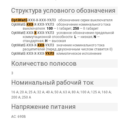
Структура условного обозначения
OptiMatE
-XXX-X-XXX-УХЛ3
обозначение серии выключателя
OptiMatE-
ХХХ
-Х-ХXX-УХЛ3
обозначение номинального тока
выключателя:
100
— I габарит;
250
— II габарит
OptiMatE-XXX-
Х
-XXX-УХЛ3
условное обозначение предельной
коммутационной способности:
L
— низкая;
N
—
стандартная;
H
— высокая
OptiMatE-XXX-X-
ХХХ
-УХЛ3
значение номинального тока
расцепителей (перед двухзначным числом ставится 0)
OptiMatE-XXX-X-XXX-
УХЛ3
климатическое исполнение
Количество полюсов
3
Номинальный рабочий ток
16 А; 20 А; 25 А; 32 А; 40 А; 50 А; 63 А; 80 А; 100 А; 125 А; 160 А;
200 А; 250 А
Напряжение питания
AC: 690В