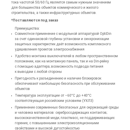
тока частотой 50/60 Гц является самым нужным значением
для большинства объектов коммерческого и жилого
строительства, а также инфраструктурных объектов.
*Поставляются под заказ
Преимущества:
Совместное применение с модульной аппаратурой OptiDin
за счет одинаковой глубины установки и синхронизации
защитных характеристик даёт возможность комплексного
удешевления проектов электроснабжения
Удобство монтажа выключателей в любом пространственном
положении, как на монтажную панель, так и на Din-рейку
с помощью адаптера; возможность подвода питания
к выводам с любой стороны
Пригодность к разъединению и наличие блокировок
обеспечивают наибольшую безопасность при обслуживании
объектов
Температура эксплуатации от –60°С до +40°С
соответствующая российским условиям (УХЛ3)
Применение современных безопасных для окружающей среды
и человека материалов: серебросодержащих контактов;
высококачественной меди; пластмасс, не поддерживающих
горение, с повышенными элекстроизоляционными
свойствами и высокой дугостойкостью