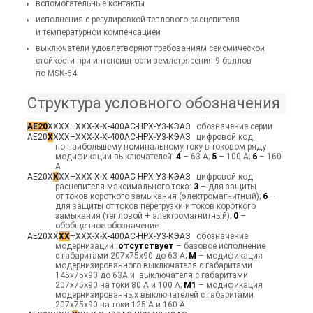
вспомогательные контакты
исполнения с регулировкой теплового расцепителя
и температурной компенсацией
выключатели удовлетворяют требованиям сейсмической
стойкости при интенсивности землетрясения 9 баллов
по МSК-64
Структура условного обозначения
АЕ20
ХХХХ–ХХХ-Х-Х-400АС-НРХ-У3-КЭАЗ
обозначение серии
АЕ20
Х
ХХХ–ХХХ-Х-Х-400АС-НРХ-У3-КЭАЗ
цифровой код
по наибольшему номинальному току в токовом ряду
модификации выключателей:
4
– 63 А;
5
– 100 А;
6
– 160
А
АЕ20Х
Х
ХХ–ХХХ-Х-Х-400АС-НРХ-У3-КЭАЗ
цифровой код
расцепителя максимального тока:
3
– для защиты
от токов короткого замыкания (электромагнитный);
6
–
для защиты от токов перегрузки и токов короткого
замыкания (тепловой + электромагнитный);
0
–
обобщенное обозначение
АЕ20ХХ
ХХ
–ХХХ-Х-Х-400АС-НРХ-У3-КЭАЗ
обозначение
модернизации:
отсутствует
– базовое исполнение
с габаритами 207х75х90 до 63 А;
М
– модификация
модернизированного выключателя с габаритами
145х75х90 до 63А и выключателя с габаритами
207х75х90 на токи 80 А и 100 А;
М1
– модификация
модернизированных выключателей с габаритами
207х75х90 на токи 125 А и 160 А