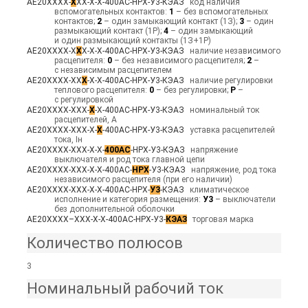
АЕ20ХХХХ-
Х
ХХ-Х-Х-400АС-НРХ-У3-КЭАЗ
код наличия
вспомогательных контактов:
1
– без вспомогательных
контактов;
2
– один замыкающий контакт (1З);
3
– один
размыкающий контакт (1Р);
4
– один замыкающий
и один размыкающий контакты (1З+1Р)
АЕ20ХХХХ-Х
Х
Х-Х-Х-400АС-НРХ-У3-КЭАЗ
наличие независимого
расцепителя:
0
– без независимого расцепителя;
2
–
с независимым расцепителем
АЕ20ХХХХ-ХХ
Х
-Х-Х-400АС-НРХ-У3-КЭАЗ
наличие регулировки
теплового расцепителя:
0
– без регулировки;
Р
–
с регулировкой
АЕ20ХХХХ-ХХХ-
Х
-Х-400АС-НРХ-У3-КЭАЗ
номинальный ток
расцепителей, А
АЕ20ХХХХ-ХХХ-Х-
Х
-400АС-НРХ-У3-КЭАЗ
уставка расцепителей
тока, Iн
АЕ20ХХХХ-ХХХ-Х-Х-
400АС
-НРХ-У3-КЭАЗ
напряжение
выключателя и род тока главной цепи
АЕ20ХХХХ-ХХХ-Х-Х-400АС-
НРХ
-У3-КЭАЗ
напряжение, род тока
независимого расцепителя (при его наличии)
АЕ20ХХХХ-ХХХ-Х-Х-400АС-НРХ-
У3
-КЭАЗ
климатическое
исполнение и категория размещения:
У3
– выключатели
без дополнительной оболочки
АЕ20ХХХХ–ХХХ-Х-Х-400АС-НРХ-У3-
КЭАЗ
торговая марка
Количество полюсов
3
Номинальный рабочий ток