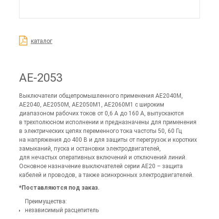
каталог
АЕ-2053
Выключатели общепромышленного применения АЕ2040М,
АЕ2040, АЕ2050М, АЕ2050М1, АЕ2060М1 с широким
диапазоном рабочих токов от 0,6 А до 160 А, выпускаются
в трехполюсном исполнении и предназначены для применения
в электрических цепях переменного тока частоты 50, 60 Гц
на напряжения до 400 В и для защиты от перегрузок и коротких
замыканий, пуска и остановки электродвигателей,
для нечастых оперативных включений и отключений линий.
Основное назначение выключателей серии АЕ20 – защита
кабелей и проводов, а также асинхронных электродвигателей.
*Поставляются под заказ.
Преимущества:
независимый расцепитель