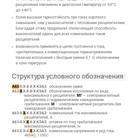
расцепления неизменен в диапазоне температур от -60°С
до +40°С
более высокая термостойкость при токах короткого
замыкания, чем у выключателей с тепловыми расцепителями.
Благодаря этому предельная отключающая способность
выключателей едина для всех номинальных токов
расцепителей
возможность применять в цепях постоянного тока,
чувствительных к коммутационным перенапряжениям.
Наличие исполнений с быстрым (менее 0,1 с) отключением
в зоне перегрузок
Структура условного обозначения
А63
-Х-Х-Х-Х-Х-КЭАЗ
обозначение серии
А63-
Х
-Х-Х-Х-Х-КЭАЗ
обозначение исполнения по виду
максимального расцепителя:
МГ
– электромагнитный
расцепитель с гидравлическим замедлением
срабатывания;
М
– электромагнитный расцепитель без
замедления срабатывания
А63-Х-
Х
-Х-Х-Х-КЭАЗ
номинальный ток максимальных
расцепителей, А
А63-Х-Х-
Х
-Х-Х-КЭАЗ
уставка по току срабатывания
максимальных расцепителей, Iн
А63-Х-Х-Х-
Х
-Х-КЭАЗ
номинальное напряжение и род тока:
400AC; 110DC