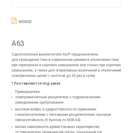
каталог
А63
Однополюсные выключатели А63* предназначены
для проведения тока в нормальном режиме и отключения тока
при перегрузках и коротких замыканиях или только при коротких
замыканиях, а также для оперативных включений и отключений
электрических цепей с частотой до 30 раз в сутки.
* Поставляются под заказ
Преимущества:
электромагнитный расцепитель с гидравлическим
замедлением срабатывания
высокая вибро- и ударостойкость по сравнению
с выключателями с тепловыми расцепителями, высокая
сейсмостойкость (9 баллов по MSK-64)
малая зависимость время-токовых характеристик
от температуры окружающей среды. Начальный ток