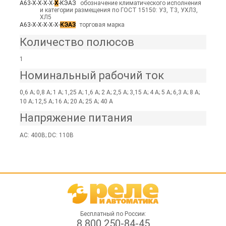
А63-Х-Х-Х-Х-
Х
-КЭАЗ
обозначение климатического исполнения
и категории размещения по ГОСТ 15150: У3, Т3, УХЛ3,
ХЛ5
А63-Х-Х-Х-Х-Х-
КЭАЗ
торговая марка
Количество полюсов
1
Номинальный рабочий ток
0,6 А; 0,8 А; 1 А; 1,25 А; 1,6 А; 2 А; 2,5 А; 3,15 А; 4 А; 5 А; 6,3 А; 8 А;
10 А; 12,5 А; 16 А; 20 А; 25 А; 40 А
Напряжение питания
AC: 400В; DC: 110В
Бесплатный по России:
8 800 250-84-45