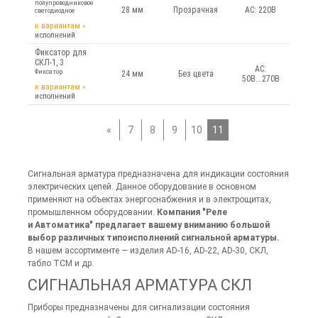
полупроводниковое
28 мм
Прозрачная
AC: 220В
светодиодное
к вариантам
»
исполнений
Фиксатор для
СКЛ-1, 3
AC:
Фиксатор
24 мм
Без цвета
50В...270В
к вариантам
»
исполнений
«
7
8
9
10
11
Сигнальная арматура предназначена для индикации состояния
электрических цепей. Данное оборудование в основном
применяют на объектах энергоснабжения и в электрощитах,
промышленном оборудовании.
Компания "Реле
и Автоматика" предлагает вашему вниманию большой
выбор различных типоисполнений сигнальной арматуры.
В нашем ассортименте — изделия AD-16, AD-22, AD-30, СКЛ,
табло ТСМ и др.
СИГНАЛЬНАЯ АРМАТУРА СКЛ
Приборы предназначены для сигнализации состояния