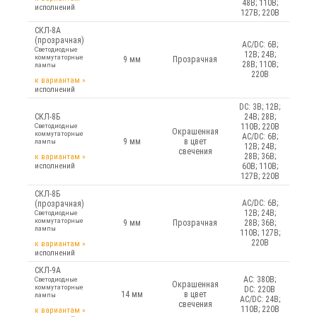
48В; 110В;
исполнений
127В; 220В
СКЛ-8А
(прозрачная)
AC/DC: 6В;
Светодиодные
12В; 24В;
коммутаторные
9 мм
Прозрачная
28В; 110В;
лампы
220В
к вариантам
»
исполнений
DC: 3В; 12В;
СКЛ-8Б
24В; 28В;
Светодиодные
110В; 220В
Окрашенная
коммутаторные
AC/DC: 6В;
9 мм
в цвет
лампы
12В; 24В;
свечения
28В; 36В;
к вариантам
»
исполнений
60В; 110В;
127В; 220В
СКЛ-8Б
AC/DC: 6В;
(прозрачная)
12В; 24В;
Светодиодные
коммутаторные
9 мм
Прозрачная
28В; 36В;
лампы
110В; 127В;
220В
к вариантам
»
исполнений
СКЛ-9А
AC: 380В;
Светодиодные
Окрашенная
коммутаторные
DC: 220В
14 мм
в цвет
лампы
AC/DC: 24В;
свечения
110В; 220В
к вариантам
»