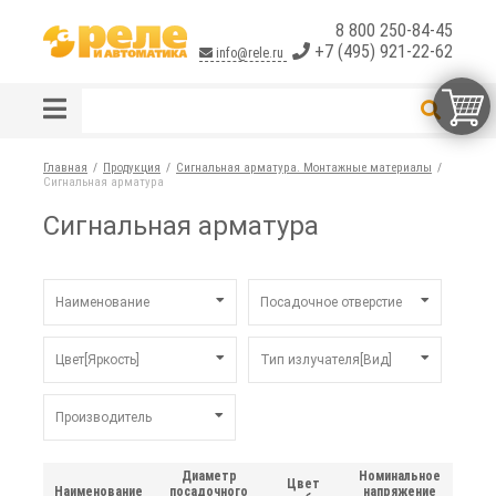
8 800 250-84-45
+7 (495) 921-22-62
info@rele.ru
Главная
Продукция
Сигнальная арматура. Монтажные материалы
Сигнальная арматура
Сигнальная арматура
Наименование
Посадочное отверстие
AD
-
Цвет[Яркость]
Тип излучателя[Вид]
AL
6,5 мм
ENR
8 мм
[нормальная]
-
Производитель
L2RR
9 мм
[повышенная]
[мигающий]
L16RR
11 мм
без цвета
"Реле
[непрерывный]
и Автоматика"
SL
14 мм
белый
[с порогом]
Диаметр
Номинальное
Цвет
AUTONICS
Наименование
посадочного
напряжение