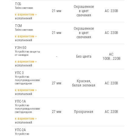
ТСБ
Окрашенное
Табло световое
21 мм
в цвет
AC: 220В
к вариантам
»
свечения
исполнений
ТСМ
Окрашенное
Табло световое
21 мм
в цвет
AC: 220В
к вариантам
»
свечения
исполнений
УЗН-50
Устройство защиты
AC:
от наводок
-
Без цвета
100В...220В
к вариантам
»
исполнений
УПС 3
Устройство
полупроводниковое
Красная,
27 мм
AC: 220В
светодиодное
белая зеленая
к вариантам
»
исполнений
УПС-1А
Устройство
полупроводниковое
27 мм
Прозрачная
AC: 220В
светодиодное
к вариантам
»
исполнений
УПС-2А
Устройство