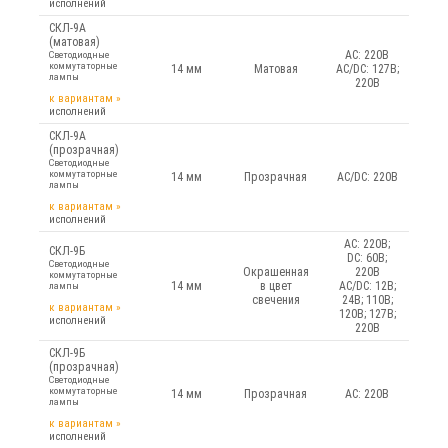
исполнений
СКЛ-9А
(матовая)
AC: 220В
Светодиодные
коммутаторные
14 мм
Матовая
AC/DC: 127В;
лампы
220В
к вариантам
»
исполнений
СКЛ-9А
(прозрачная)
Светодиодные
коммутаторные
14 мм
Прозрачная
AC/DC: 220В
лампы
к вариантам
»
исполнений
AC: 220В;
СКЛ-9Б
DC: 60В;
Светодиодные
Окрашенная
220В
коммутаторные
14 мм
в цвет
AC/DC: 12В;
лампы
свечения
24В; 110В;
к вариантам
»
120В; 127В;
исполнений
220В
СКЛ-9Б
(прозрачная)
Светодиодные
коммутаторные
14 мм
Прозрачная
AC: 220В
лампы
к вариантам
»
исполнений