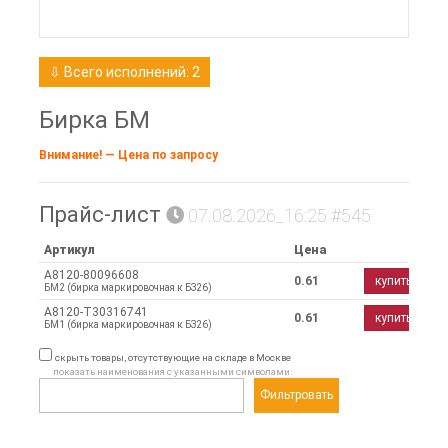
⇩ Всего исполнений: 2
Бирка БМ
Внимание! — Цена по запросу
Прайс-лист
07.08.2026_16:25 #545
Артикул
Цена
A8120-80096608
0.61
купить
БМ2 (бирка маркировочная к БЗ26)
A8120-T30316741
0.61
купить
БМ1 (бирка маркировочная к БЗ26)
скрыть товары, отсутствующие на складе в Москве
показать наименования с указанными символами:
Фильтровать