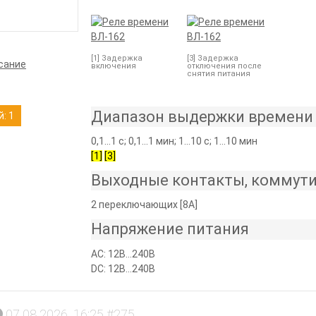
[1] Задержка
[3] Задержка
сание
включения
отключения после
снятия питания
Диапазон выдержки времени
: 1
0,1...1 с; 0,1...1 мин; 1...10 с; 1...10 мин
[1]
[3]
Выходные контакты, коммут
2 переключающих [8А]
Напряжение питания
AC: 12В...240В
DC: 12В...240В
07.08.2026_16:25 #275