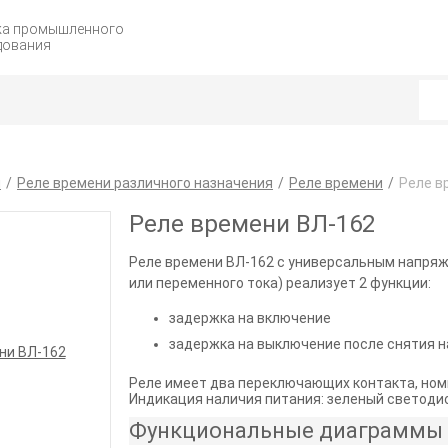
жа промышленного
дования
я
Реле времени различного назначения
Реле времени
Реле в
Реле времени ВЛ-162
Реле времени ВЛ-162 с универсальным напряже
или переменного тока) реализует 2 функции:
задержка на включение
задержка на выключение после снятия 
Реле имеет два переключающих контакта, ном
Индикация наличия питания: зеленый светоди
Функциональные диаграммы