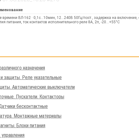
именование
е времени ВЛ-162 · 0,1с…10мин, 12…240В 50Гц/пост., задержка на включение, 
тия питания, ток контактов исполнительного реле 8А, 2п, -20…+55°С
различного назначения
 и защиты. Реле указательные
щиты. Автоматические выключатели
очные. Пускатели. Контакторы
Датчики бесконтактные
матура. Монтажные материалы
агниты. Блоки питания
 управления