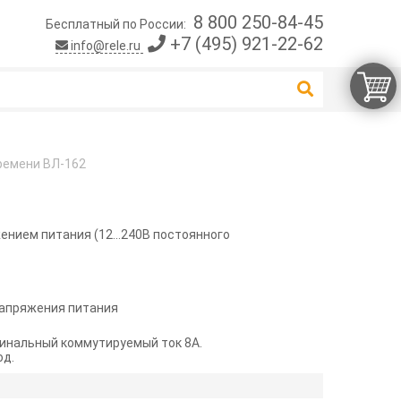
8 800 250-84-45
Бесплатный по России:
+7 (495) 921-22-62
info@rele.ru
ремени ВЛ-162
нием питания (12...240В постоянного
напряжения питания
инальный коммутируемый ток 8А.
од.