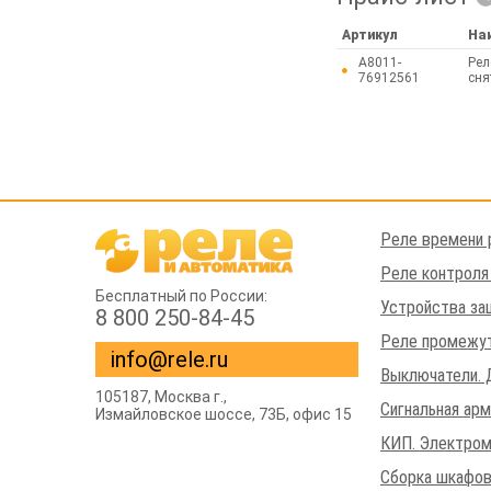
Артикул
На
A8011-
Рел
76912561
сня
Реле времени 
Реле контроля
Бесплатный по России:
Устройства за
8 800 250-84-45
Реле промежут
info@rele.ru
Выключатели. 
105187,
Москва г.
,
Сигнальная ар
Измайловское шоссе
, 73Б, офис 15
КИП. Электром
Сборка шкафов