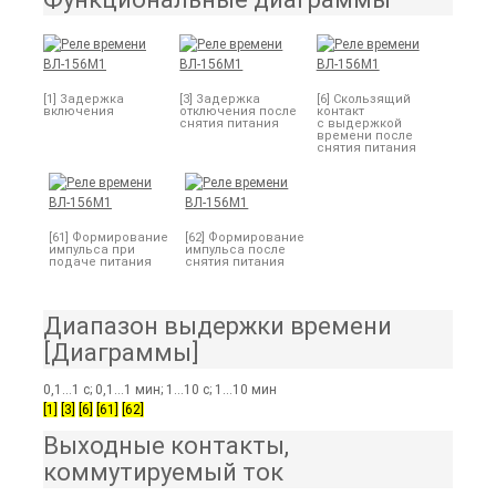
[1] Задержка
[3] Задержка
[6] Скользящий
включения
отключения после
контакт
снятия питания
с выдержкой
времени после
снятия питания
[61] Формирование
[62] Формирование
импульса при
импульса после
подаче питания
снятия питания
Диапазон выдержки времени
[Диаграммы]
0,1...1 с; 0,1...1 мин; 1...10 с; 1...10 мин
[1]
[3]
[6]
[61]
[62]
Выходные контакты,
коммутируемый ток