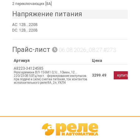
2 переключающих [8А]
Напряжение питания
AC: 12В...220В
DC: 12В...220В
Прайс-лист
06.08.2026_08:27 #273
Артикул
Цена
A8223-34124585
Реле времени ВЛ-156М1 0,1с…10мин, 12…
3299.49
купить
220/230В 50Гц/пост. · формирование импульсов
при подаче и (или) снятии питания, ток контактов
исполнительного реле 8А, 2п, УХЛ4