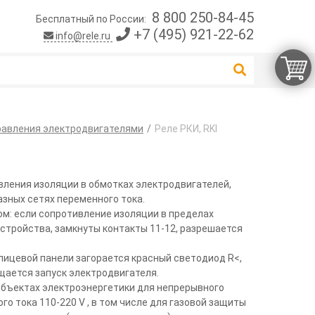
8 800 250-84-45
Бесплатный по России:
+7 (495) 921-22-62
info@rele.ru
равления электродвигателями
Реле РКИ, RKI
вления изоляции в обмотках электродвигателей,
азных сетях переменного тока.
м: если сопротивление изоляции в пределах
стройства, замкнуты контакты 11-12, разрешается
лицевой панели загорается красный светодиод R<,
щается запуск электродвигателя.
объектах электроэнергетики для непрерывного
о тока 110-220 V , в том числе для газовой защиты