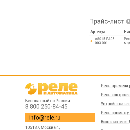
Прайс-лист
Артикул
На
A8015-EA05-
Рел
003-001
мод
Реле времени 
Реле контроля
Бесплатный по России:
Устройства за
8 800 250-84-45
Реле промежут
info@rele.ru
Выключатели. 
105187,
Москва г.
,