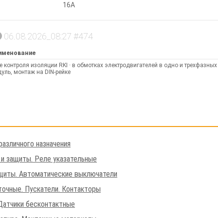
16А
06.08.2026_08:27 #474
именование
е контроля изоляции RKI · в обмотках электродвигателей в одно и трехфазных 
уль, монтаж на DIN-рейке
различного назначения
 и защиты. Реле указательные
щиты. Автоматические выключатели
очные. Пускатели. Контакторы
Датчики бесконтактные