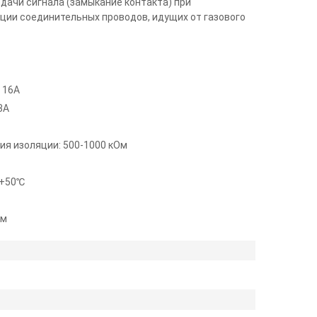
дачи сигнала (замыкание контакта) при
ии соединительных проводов, идущих от газового
 16А
3А
я изоляции: 500-1000 кОм
 +50℃
мм