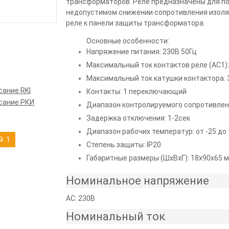
трансформаторов. Реле предназначены для по
недопустимом снижении сопротивления изоляц
реле к панели защиты трансформатора.
Основные особенности:
Напряжение питания: 230В 50Гц
Максимальный ток контактов реле (AC1):
Максимальный ток катушки контактора: 
сание RKI
Контакты: 1 переключающий
сание РКИ
Диапазон контролируемого сопротивлени
Задержка отключения: 1-2сек
Диапазон рабочих температур: от -25 до
: 1
Степень защиты: IP20
Габаритные размеры (ШхВхГ): 18х90х65 
Номинальное напряжение
AC: 230В
Номинальный ток