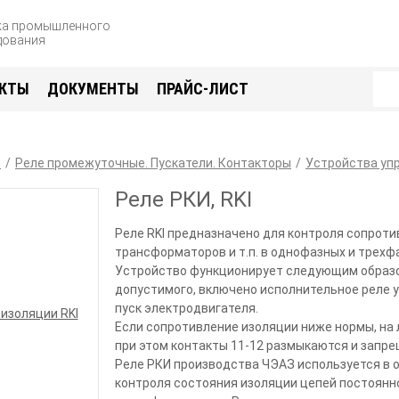
жа промышленного
дования
КТЫ
ДОКУМЕНТЫ
ПРАЙС-ЛИСТ
я
Реле промежуточные. Пускатели. Контакторы
Устройства уп
Реле РКИ, RKI
Реле RKI предназначено для контроля сопроти
трансформаторов и т.п. в однофазных и трехф
Устройство функционирует следующим образо
допустимого, включено исполнительное реле у
пуск электродвигателя.
Если сопротивление изоляции ниже нормы, на 
при этом контакты 11-12 размыкаются и запре
Реле РКИ производства ЧЭАЗ используется в 
контроля состояния изоляции цепей постоянног