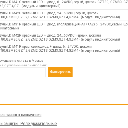
уль LD M41G зеленый LED + диод, 6…24VDC,серый, цоколи GZT80, GZM80, GZ
3,GZT4,GZ · (модуль индикаторный)
уль LD M42G зеленый LED + диод, 24…60VDC,серый, цоколи
80,GZM80,GZT2,GZM2,GZT3,GZM3,GZT4,GZM4 · (модуль индикаторный)
уль LD M31R красный LED + диод, (поляризация -А1/+А2) 6…24VDC,серый, цо
икаторный)
уль LD M42R красный LED + диод, 24…60VDC,черный, цоколи
80,GZM80,GZT2,GZM2,GZT3,GZM3,GZT4,GZM4 · (модуль индикаторный)
уль LD M41R крас. светодиод + диод, 6…24VDC, цоколи
80,GZM80,GZT2,GZM2,GZT3,GZM3,GZT4,GZM4 · (модуль индикаторный)
твующие на складе в Москве
ия с указанными символами:
Фильтровать
различного назначения
 и защиты. Реле указательные