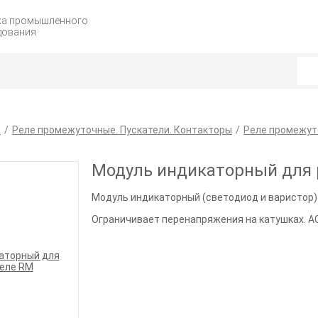
жа промышленного
дования
я
Реле промежуточные. Пускатели. Контакторы
Реле промежу
Модуль индикаторный для 
Модуль индикаторный (светодиод и варистор) 
Ограничивает перенапряжения на катушках. AC