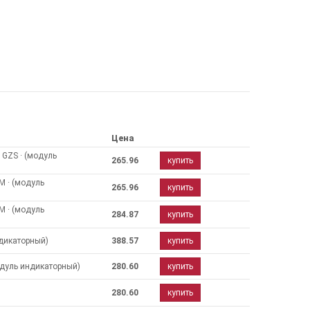
Цена
 GZS · (модуль
265.96
купить
M · (модуль
265.96
купить
M · (модуль
284.87
купить
ндикаторный)
388.57
купить
одуль индикаторный)
280.60
купить
280.60
купить