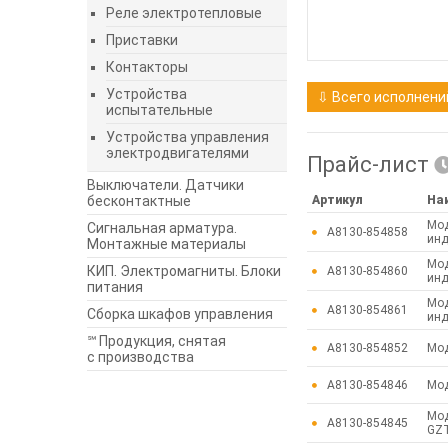
Реле электротепловые
Приставки
Контакторы
Устройства
⇩ Всего исполнений
испытательные
Устройства управления
электродвигателями
Прайс-лист
Выключатели. Датчики
бесконтактные
Артикул
На
Мод
Сигнальная арматура.
A8130-854858
инд
Монтажные материалы
Мод
КИП. Электромагниты. Блоки
A8130-854860
инд
питания
Мод
A8130-854861
Сборка шкафов управления
инд
℠ Продукция, снятая
A8130-854852
Мод
с производства
A8130-854846
Мод
Мод
A8130-854845
GZT