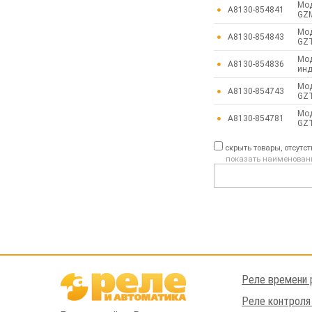
Мод
A8130-854841
GZM
Мод
A8130-854843
GZT
Мод
A8130-854836
инд
Мод
A8130-854743
GZT
Мод
A8130-854781
GZT
скрыть товары, отсутс
показать наименован
Реле времени 
Реле контроля