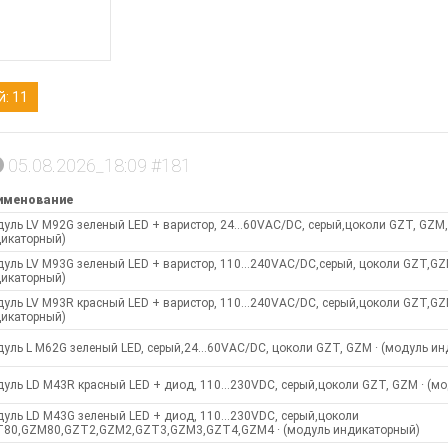
: 11
05.08.2026_18:09 #181
именование
уль LV M92G зеленый LED + варистор, 24…60VAC/DC, серый,цоколи GZT, GZM,
икаторный)
уль LV M93G зеленый LED + варистор, 110…240VAC/DC,серый, цоколи GZT,GZ
икаторный)
уль LV M93R красный LED + варистор, 110…240VAC/DC, серый,цоколи GZT,GZ
икаторный)
уль L M62G зеленый LED, серый,24…60VAC/DC, цоколи GZT, GZM · (модуль и
уль LD M43R красный LED + диод, 110…230VDC, серый,цоколи GZT, GZM · (м
уль LD M43G зеленый LED + диод, 110…230VDC, серый,цоколи
80,GZM80,GZT2,GZM2,GZT3,GZM3,GZT4,GZM4 · (модуль индикаторный)