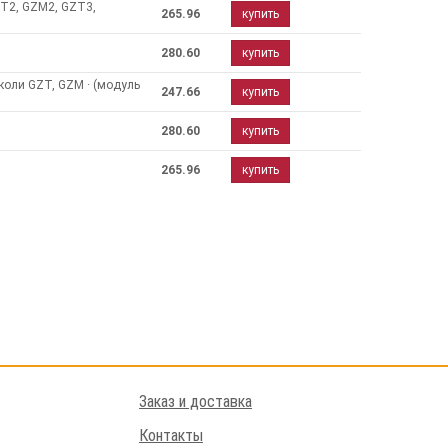
T2, GZM2, GZT3,
265.96
купить
280.60
купить
коли GZT, GZM · (модуль
247.66
купить
280.60
купить
265.96
купить
Заказ и доставка
Контакты