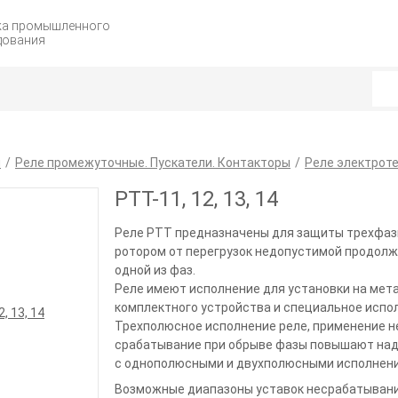
жа промышленного
дования
я
Реле промежуточные. Пускатели. Контакторы
Реле электрот
РТТ-11, 12, 13, 14
Реле РТТ предназначены для защиты трехфаз
ротором от перегрузок недопустимой продолж
одной из фаз.
Реле имеют исполнение для установки на мет
комплектного устройства и специальное испол
Трехполюсное исполнение реле, применение н
срабатывание при обрыве фазы повышают над
с однополюсными и двухполюсными исполнени
Возможные диапазоны уставок несрабатывания 