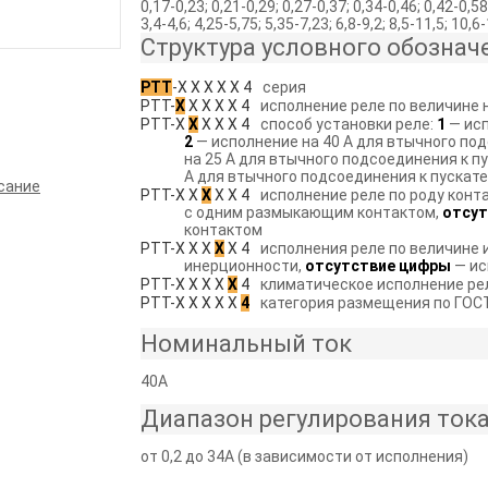
0,17-0,23; 0,21-0,29; 0,27-0,37; 0,34-0,46; 0,42-0,58;
3,4-4,6; 4,25-5,75; 5,35-7,23; 6,8-9,2; 8,5-11,5; 10,6
Структура условного обознач
РТТ
-Х Х Х Х Х 4
серия
РТТ-
Х
Х Х Х Х 4
исполнение реле по величине 
РТТ-Х
Х
Х Х Х 4
способ установки реле:
1
— исп
2
— исполнение на 40 А для втычного по
на 25 А для втычного подсоединения к п
А для втычного подсоединения к пускат
сание
РТТ-Х Х
Х
Х Х 4
исполнение реле по роду конт
с одним размыкающим контактом,
отсут
контактом
РТТ-Х Х Х
Х
Х 4
исполнения реле по величине
инерционности,
отсутствие цифры
— ис
РТТ-Х Х Х Х
Х
4
климатическое исполнение рел
РТТ-Х Х Х Х Х
4
категория размещения по ГОС
Номинальный ток
40А
Диапазон регулирования ток
от 0,2 до 34А (в зависимости от исполнения)