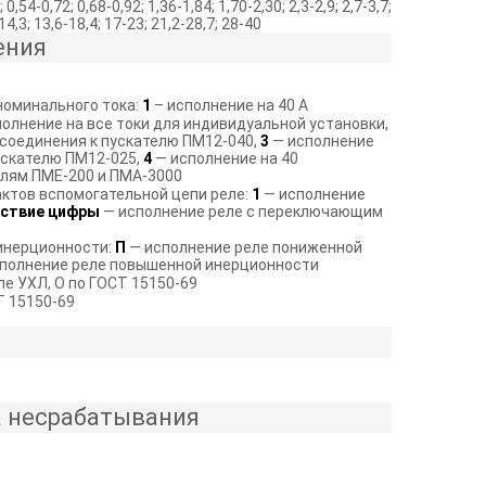
 0,54-0,72; 0,68-0,92; 1,36-1,84; 1,70-2,30; 2,3-2,9; 2,7-3,7;
-14,3; 13,6-18,4; 17-23; 21,2-28,7; 28-40
ения
номинального тока:
1
– исполнение на 40 А
олнение на все токи для индивидуальной установки,
дсоединения к пускателю ПМ12-040,
3
— исполнение
ускателю ПМ12-025,
4
— исполнение на 40
елям ПМЕ-200 и ПМА-3000
актов вспомогательной цепи реле:
1
— исполнение
ствие цифры
— исполнение реле с переключающим
 инерционности:
П
— исполнение реле пониженной
полнение реле повышенной инерционности
е УХЛ, О по ГОСТ 15150-69
Т 15150-69
а несрабатывания