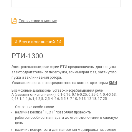
Техническое описание
⇩ Всего исполнений: 14
РТИ-1300
Электротепловые реле серии РТИ предназначены для защиты
электродвигателей от перегрузки, асимметрии фаз, затянутого
пуска и заклинивания ротора.
Устанавливаются непосредственно на контакторах серии
КМИ
.
Возможные диапазоны уставок несрабатывания реле,
А (зависит от исполнения): 0,1-0,16; 0,16-0,25; 0,25-0,4; 0,4-0,63;
0,63-1; 1-1,6; 1,6-2,5; 2,5-4; 4-6; 5,5-8; 7-10; 9-13; 12-18; 17-25
Основные особенности:
наличие кнопки "ТЕСТ" позволяет проверить
работоспособность аппарата до его подключения в силовую
цепь
наличие поверхности для нанесения маркировки позволяет