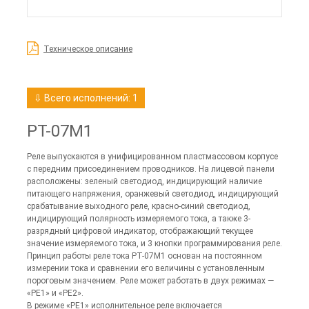
Техническое описание
⇩ Всего исполнений: 1
РТ-07М1
Реле выпускаются в унифицированном пластмассовом корпусе
с передним присоединением проводников. На лицевой панели
расположены: зеленый светодиод, индицирующий наличие
питающего напряжения, оранжевый светодиод, индицирующий
срабатывание выходного реле, красно-синий светодиод,
индицирующий полярность измеряемого тока, а также 3-
разрядный цифровой индикатор, отображающий текущее
значение измеряемого тока, и 3 кнопки программирования реле.
Принцип работы реле тока РТ-07М1 основан на постоянном
измерении тока и сравнении его величины с установленным
пороговым значением. Реле может работать в двух режимах —
«РЕ1» и «РЕ2».
В режиме «РЕ1» исполнительное реле включается