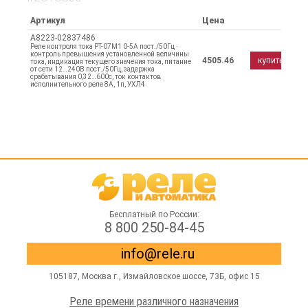
Артикул
Цена
A8223-02837486
Реле контроля тока РТ-07М1 0-5А пост./50Гц ·
контроль превышения установленной величины
4505.46
купить
тока, индикация текущего значения тока, питание
от сети 12…240В пост./50Гц, задержка
срабатывания 0,32…600с, ток контактов
исполнительного реле 8А, 1п, УХЛ4
Бесплатный по России:
8 800 250-84-45
info@rele.ru
105187,
Москва г.
,
Измайловское шоссе
, 73Б, офис 15
Реле времени различного назначения