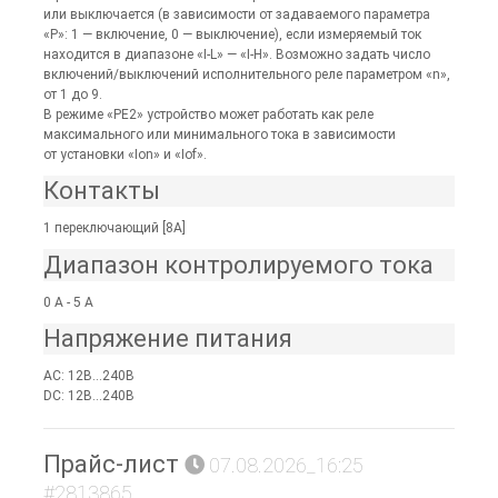
или выключается (в зависимости от задаваемого параметра
«Р»: 1 — включение, 0 — выключение), если измеряемый ток
находится в диапазоне «I-L» — «I-H». Возможно задать число
включений/выключений исполнительного реле параметром «n»,
от 1 до 9.
В режиме «РЕ2» устройство может работать как реле
максимального или минимального тока в зависимости
от установки «Ion» и «Iof».
Контакты
1 переключающий [8А]
Диапазон контролируемого тока
0 А - 5 А
Напряжение питания
AC: 12В...240В
DC: 12В...240В
Прайс-лист
07.08.2026_16:25
#2813865