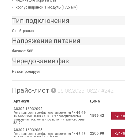
индикация обрыва фаз
корпус шириной 1 модуль (17,5 мм)
Тип подключения
С нейтралью
Напряжение питания
Фазное: 58В
Чередование фаз
Не контролирует
Прайс-лист
06.08.2026_08:27 #242
Артикул
Цена
A8302-16932092
Реле контроля трехфазного напряжения РКН-3-16-
1599.42
купить
15 AC58В/AC100B УХЛ4 · 4-х проводная схема
включения, ток контактов исполнительного реле
8А, 2П
A8302-16932085
2206.98
купить
Реле контроля трехфазного напряжения РКН-3-16-