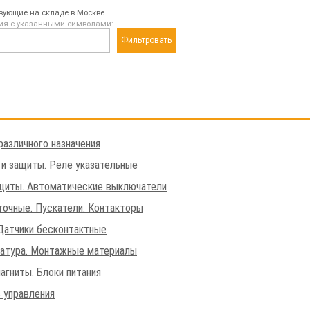
твующие на складе в Москве
ия с указанными символами:
Фильтровать
различного назначения
 и защиты. Реле указательные
щиты. Автоматические выключатели
очные. Пускатели. Контакторы
Датчики бесконтактные
матура. Монтажные материалы
агниты. Блоки питания
 управления