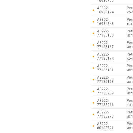
16936700
A8302-
Рел
16933174
кон
A8302-
Рел
16934348
ток
A8222-
Рел
77135150
исп
A8222-
Рел
77135167
исп
A8222-
Рел
77135174
кон
A8222-
Рел
77135181
исп
A8222-
Рел
77135198
исп
A8222-
Рел
77135259
исп
A8222-
Рел
77135266
кон
A8222-
Рел
77135273
исп
A8222-
Рел
80108721
исп