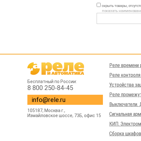
скрыть товары, отсутс
показать наименован
Реле времени 
Реле контроля
Бесплатный по России:
Устройства за
8 800 250-84-45
Реле промежут
info@rele.ru
Выключатели. 
105187,
Москва г.
,
Сигнальная ар
Измайловское шоссе
, 73Б, офис 15
КИП. Электром
Сборка шкафов