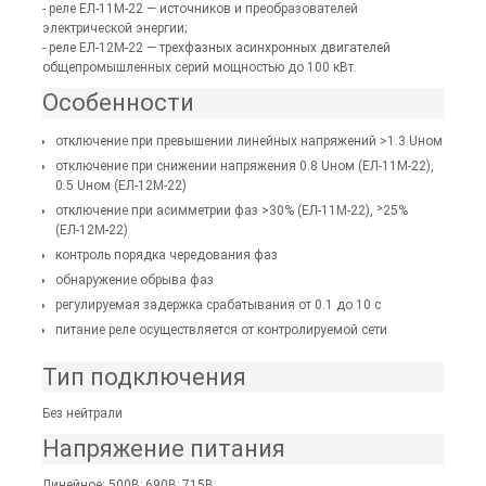
- реле ЕЛ-11М-22 — источников и преобразователей
электрической энергии;
- реле ЕЛ-12М-22 — трехфазных асинхронных двигателей
общепромышленных серий мощностью до 100 кВт.
Особенности
отключение при превышении линейных напряжений >1.3 Uном
отключение при снижении напряжения 0.8 Uном (ЕЛ-11М-22),
0.5 Uном (ЕЛ-12М-22)
отключение при асимметрии фаз >30% (ЕЛ-11М-22), ˃25%
(ЕЛ-12М-22)
контроль порядка чередования фаз
обнаружение обрыва фаз
регулируемая задержка срабатывания от 0.1 до 10 с
питание реле осуществляется от контролируемой сети
Тип подключения
Без нейтрали
Напряжение питания
Линейное: 500В; 690В; 715В