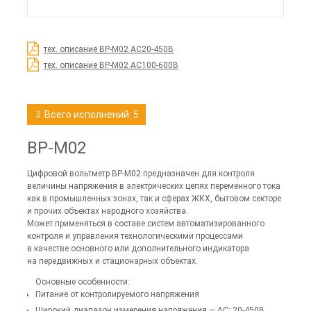
тех. описание ВР-М02 АС20-450В
тех. описание ВР-М02 АС100-600В
⇩ Всего исполнений: 5
ВР-М02
Цифровой вольтметр ВР-М02 предназначен для контроля
величины напряжения в электрических цепях переменного тока
как в промышленных зонах, так и сферах ЖКХ, бытовом секторе
и прочих объектах народного хозяйства.
Может применяться в составе систем автоматизированного
контроля и управления технологическими процессами
в качестве основного или дополнительного индикатора
на передвижных и стационарных объектах.
Основные особенности:
Питание от контролируемого напряжения
Широкий диапазон измерения напряжения — АС: 20-450В