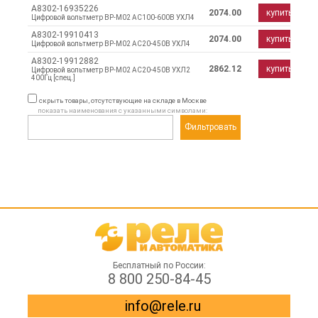
A8302-16935226
2074.00
купить
Цифровой вольтметр ВР-М02 АС100-600В УХЛ4
A8302-19910413
2074.00
купить
Цифровой вольтметр ВР-М02 АС20-450В УХЛ4
A8302-19912882
2862.12
купить
Цифровой вольтметр ВР-М02 АС20-450В УХЛ2
400Гц [спец.]
скрыть товары, отсутствующие на складе в Москве
показать наименования с указанными символами:
Фильтровать
Бесплатный по России:
8 800 250-84-45
info@rele.ru