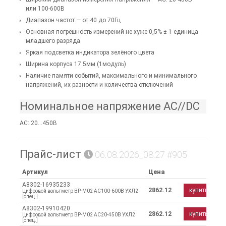
или 100-600В
Диапазон частот — от 40 до 70Гц
Основная погрешность измерений не хуже 0,5% ± 1 единица
младшего разряда
Яркая подсветка индикатора зелёного цвета
Ширина корпуса 17.5мм (1модуль)
Наличие памяти событий, максимального и минимального
напряжений, их разности и количества отключений
Номинальное напряжение AC//DC
AC: 20...450В
Прайс-лист
06.08.2026_08:27 #905
Артикул
Цена
A8302-16935233
2862.12
купить
Цифровой вольтметр ВР-М02 АС100-600В УХЛ2
[спец.]
A8302-19910420
2862.12
купить
Цифровой вольтметр ВР-М02 АС20-450В УХЛ2
[спец.]