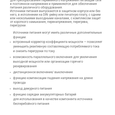
для преобразования переменного напряжения питающей сети
в постоянное напряжение и применяются для обеспечения
питания различного оборудования.
Источники питания выпускаются в защитном корпусе или без
него, в исполнении на DIN -рейку или печатную плату, с одним
или несколькими выходными каналами, с комплексом защит
от короткого замыкания, перенапряжения, перегрева,
перегрузки.
Источники питания могут иметь различные дополнительные
функции:
встроенный корректор коэффициента мощности — позволяет
уменьшить реактивную составляющую потребляемого тока
и снизить перегрузки по току
возможность параллельного включения для увеличения
выходной мощности или организации горячего
резервирования
дистанционное включение/ выключение
функцию компенсации падения напряжения на длине
провода
выход дежурного питания
функцию зарядки аккумуляторных батарей
для использования в качестве компонента источника
бесперебойного питания