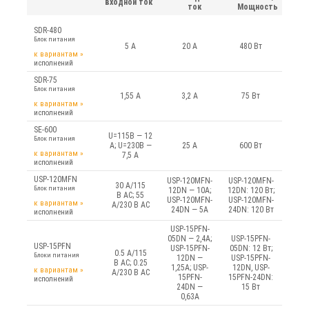
входной ток
SDR
48В
Другие
3А...4А
ток
Мощность
предприятия
SE
110В
4А...5А
SDR-480
Меандр
USP
176В-250В
5А...6А
Блок питания
5 А
20 А
480 Вт
ЧЭАЗ
к вариантам
БК
»
220В
6А...7А
исполнений
БПЗ
400В
7А...8А
SDR-75
БПИ
Блок питания
9А...10А
1,55 А
3,2 А
75 Вт
к вариантам
»
БПН
10А...15А
исполнений
БПНТ
15А...20А
SE-600
U=115В — 12
Блок питания
БПР
20А...25А
А; U=230В —
25 А
600 Вт
к вариантам
»
7,5 А
БПТ
исполнений
БПУ
USP-120MFN
USP-120MFN-
USP-120MFN-
30 A/115
Блок питания
12DN — 10А;
12DN: 120 Вт;
В AC; 55
USP-120MFN-
USP-120MFN-
к вариантам
»
A/230 В AC
24DN — 5А
24DN: 120 Вт
исполнений
USP-15PFN-
05DN — 2,4А;
USP-15PFN-
USP-15PFN
USP-15PFN-
05DN: 12 Вт;
0.5 A/115
Блоки питания
12DN —
USP-15PFN-
В AC; 0.25
1,25А; USP-
12DN, USP-
к вариантам
»
A/230 В AC
15PFN-
15PFN-24DN:
исполнений
24DN —
15 Вт
0,63А