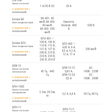
USP-DM
Блоки питания
1 A/30 В DC
20 А
к вариантам
»
исполнений
БК-401: 40
Блоки БК
мкФ; БК-402:
Емкость
Блок конденсаторов
80 мкФ;
блоков: 400
500 В
к вариантам
»
БК-403: 200
В
исполнений
мкФ
БПЗ-401 —
100 В, 105 В,
Блоки БПЗ
БПЗ-402 —
110 В, 115 В,
Блок конденсаторов
4,65 А; 6 А;
121 В, 127 В,
200 мкФ
8,5 А; 9,3 А;
к вариантам
»
200 В, 210 В,
12 А; 17 А
исполнений
220 В, 230 В,
242 В, 254 В
БПИ-13
БПИ-13-12:
AC:
Блоки питания
45 Гц...440
0,83 А;
160В...220В
импульсные
Гц
БПИ-13-24:
DC:
к вариантам
»
0,5 А
160В...260В
исполнений
БПН-1002
Блоки питания
5 Ом; 20 Ом;
напряжения
3,2 А; 6,4 А
50 Гц; 60 Гц
∞
к вариантам
»
исполнений
БПН-11
БПН-11/1:
Блоки питания