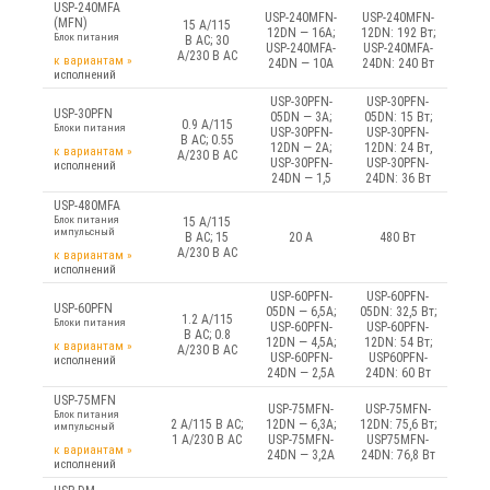
USP-240MFA
USP-240MFN-
USP-240MFN-
(MFN)
15 A/115
12DN — 16А;
12DN: 192 Вт;
Блок питания
В AC; 30
USP-240MFA-
USP-240MFA-
A/230 В AC
к вариантам
»
24DN — 10А
24DN: 240 Вт
исполнений
USP-30PFN-
USP-30PFN-
USP-30PFN
05DN — 3А;
05DN: 15 Вт;
0.9 A/115
Блоки питания
USP-30PFN-
USP-30PFN-
В AC; 0.55
12DN — 2А;
12DN: 24 Вт,
к вариантам
»
A/230 В AC
USP-30PFN-
USP-30PFN-
исполнений
24DN — 1,5
24DN: 36 Вт
USP-480MFA
Блок питания
15 A/115
импульсный
В AC; 15
20 А
480 Вт
A/230 В AC
к вариантам
»
исполнений
USP-60PFN-
USP-60PFN-
USP-60PFN
05DN — 6,5А;
05DN: 32,5 Вт;
1.2 A/115
Блоки питания
USP-60PFN-
USP-60PFN-
В AC; 0.8
12DN — 4,5А;
12DN: 54 Вт;
к вариантам
»
A/230 В AC
USP-60PFN-
USP60PFN-
исполнений
24DN — 2,5А
24DN: 60 Вт
USP-75MFN
USP-75MFN-
USP-75MFN-
Блок питания
2 A/115 В AC;
12DN — 6,3А;
12DN: 75,6 Вт;
импульсный
1 A/230 В AC
USP-75MFN-
USP75MFN-
к вариантам
»
24DN — 3,2А
24DN: 76,8 Вт
исполнений