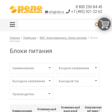
8 800 250-84-45
+7 (495) 921-22-62
info@rele.ru
Главная
Продукция
КИП. Электромагниты. Блоки питания
Блоки
питания
Блоки питания
Наименование
Входное напряжение
DR
10В...40В
Выходное напряжение
Выходной ток
EDR
40В...100В
HDR
100В...230В
5В
0,1А...1А
Производитель
LPV
230В...380В
12В
0,11А...1А
MDR
380В...500В
15В
1А...2А
Mean Well
SD
24В
2А...3А
Номинальный
Напряжение
UPUN
Номинальный
Наименование
выходной
питания /