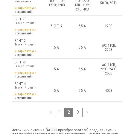
100В; 110В;
110В, 220В
напряжения
50 Гц; 60 Гц
127В; 220В
БПН-11/2:
к вариантам
»
24В, 48В
исполнений
БПНТ-1
Блоки питания
5 (10) А
5,5 А
220В
к вариантам
»
исполнений
БПНТ-2
Блоки питания
AC: 110В,
5 А
5,5 А
220В
к вариантам
»
исполнений
БПНТ-3
AC: 110В,
Блоки питания
5 А
5,5 А
220В, 240В,
к вариантам
»
260В
исполнений
БПНТ-4
Блоки питания
5 А
5,5 А
400В
к вариантам
»
исполнений
«
1
2
3
»
Источники питания (AC-DC преобразователи) предназначены